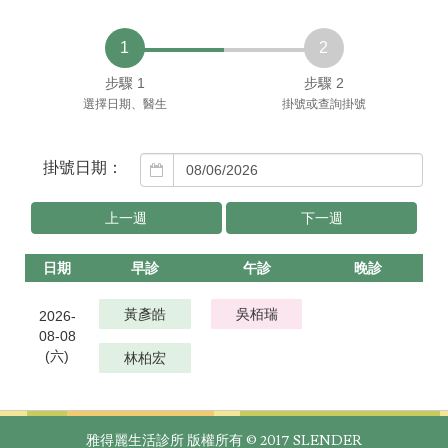
1
2
步驟 1
步驟 2
選擇日期、醫生
掛號或查詢掛號
(success)
上一週
下一週
日期
早診
午診
晚診
黃彥皓
吳栢瑞
2026-
08-08
(六)
林柏宏
雅得麗生活診所 版權所有 © 2017 SLENDER