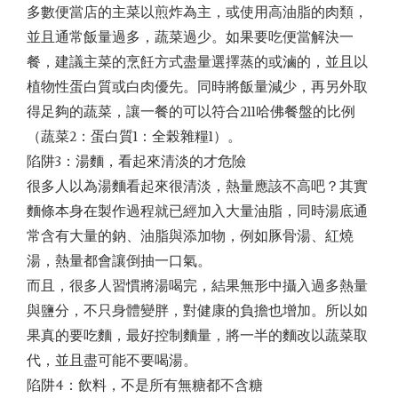
多數便當店的主菜以煎炸為主，或使用高油脂的肉類，
並且通常飯量過多，蔬菜過少。如果要吃便當解決一
餐，建議主菜的烹飪方式盡量選擇蒸的或滷的，並且以
植物性蛋白質或白肉優先。同時將飯量減少，再另外取
得足夠的蔬菜，讓一餐的可以符合211哈佛餐盤的比例
（蔬菜2：蛋白質1：全榖雜糧1）。
陷阱3：湯麵，看起來清淡的才危險
很多人以為湯麵看起來很清淡，熱量應該不高吧？其實
麵條本身在製作過程就已經加入大量油脂，同時湯底通
常含有大量的鈉、油脂與添加物，例如豚骨湯、紅燒
湯，熱量都會讓倒抽一口氣。
而且，很多人習慣將湯喝完，結果無形中攝入過多熱量
與鹽分，不只身體變胖，對健康的負擔也增加。所以如
果真的要吃麵，最好控制麵量，將一半的麵改以蔬菜取
代，並且盡可能不要喝湯。
陷阱4：飲料，不是所有無糖都不含糖