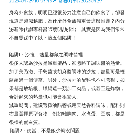
2025-04-29 10:05:45
常春月刊 /20250429
身為外食族，明明已經很努力注意自己的飲食了，卻發
現還是越減越肥，為什麼外食族減重會這麼困難？內分
泌新陳代謝專科醫師蔡明劼指出，其實是因為我們常常
不自覺踩中了以下這五個陷阱！
陷阱1：沙拉，熱量都藏在調味醬裡
很多人認為沙拉是減重聖品，卻忽略了調味醬的熱量。
加了美乃滋、千島醬或胡麻醬調味的沙拉，熱量可是輕
鬆超過一個便當。另外，沙拉裡的配料也不可忽視，如
果都是放培根、臘腸這一類加工肉品，或甚至是炸物，
合計起來的熱量也可能會很驚人。
減重期間，建議選擇油醋醬或用天然香料調味，配料則
盡量選擇原型食物，例如雞胸肉、水煮蛋、豆腐，都是
很棒的蛋白質。
陷阱2：便當，不是飯少就沒問題