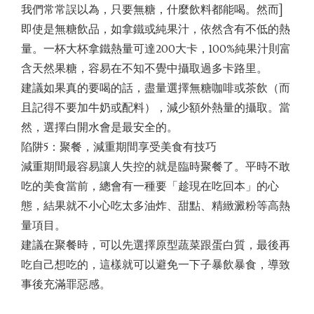
我們常常誤以為，只要無糖，什麼飲料都能喝。然而]
即使是無糖飲品，如拿鐵或純果汁，依然含有不低的熱
量。一杯大杯拿鐵熱量可達200大卡，100%純果汁則富
含天然果糖，容易在不知不覺中攝取過多卡路里。
建議如果真的要喝的話，盡量選擇無糖咖啡或茶飲（而
且記得不要加牛奶或配料），減少額外熱量的攝取。當
然，選擇白開水會是最安全的。
陷阱5：聚餐，減重期間享受美食有技巧
減重期間最容易讓人失控的就是臨時聚餐了。平時不敢
吃的美食當前，總會有一種要「趁現在吃回本」的心
態，結果就不小心吃太多油炸、甜點、精緻澱粉等高熱
量項目。
建議在聚餐時，可以先選擇原型蔬菜跟蛋白質，最後再
吃自己想吃的，這樣就可以避免一下子暴飲暴食，導致
事後充滿罪惡感。