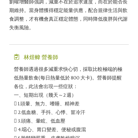
劉曜增醫師強調，減重不在於追求速度，而在於能否長
期維持。當身體獲得穩定能量供應，配合規律生活與飲
食調整，才有機會真正穩定體態，同時降低復胖與代謝
失衡風險。
林煜幃 營養師
營養師遇過很多減重求快心切，採取比較極端的極
低熱量飲食(每日熱量低於 800 大卡)。營養師提醒
各位，此法會出現一些症狀：
一、短期出現（幾天～2 週）
 1.頭暈、無力、嗜睡、精神差
 2.低血糖、手抖、心悸、冒冷汗
 3.頭痛、暈眩、低血壓
 4.噁心、胃口變差、便秘或腹瀉