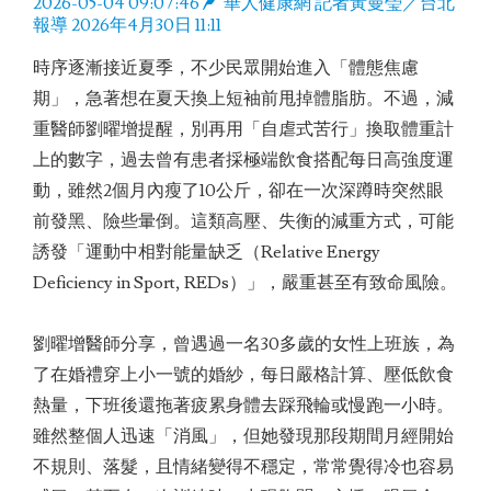
2026-05-04 09:07:46
華人健康網 記者黃曼瑩／台北
報導 2026年4月30日 11:11
時序逐漸接近夏季，不少民眾開始進入「體態焦慮
期」，急著想在夏天換上短袖前甩掉體脂肪。不過，減
重醫師劉曜增提醒，別再用「自虐式苦行」換取體重計
上的數字，過去曾有患者採極端飲食搭配每日高強度運
動，雖然2個月內瘦了10公斤，卻在一次深蹲時突然眼
前發黑、險些暈倒。這類高壓、失衡的減重方式，可能
誘發「運動中相對能量缺乏（Relative Energy
Deficiency in Sport, REDs）」，嚴重甚至有致命風險。
劉曜增醫師分享，曾遇過一名30多歲的女性上班族，為
了在婚禮穿上小一號的婚紗，每日嚴格計算、壓低飲食
熱量，下班後還拖著疲累身體去踩飛輪或慢跑一小時。
雖然整個人迅速「消風」，但她發現那段期間月經開始
不規則、落髮，且情緒變得不穩定，常常覺得冷也容易