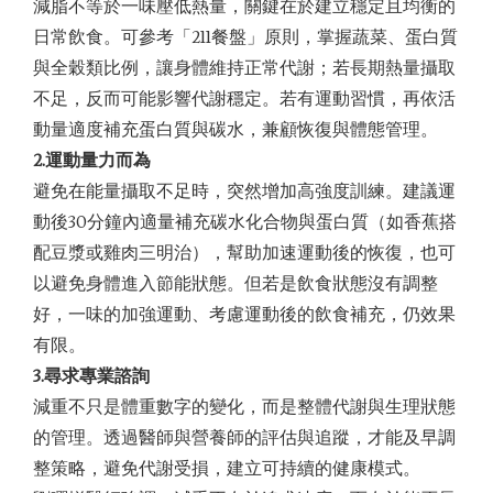
減脂不等於一味壓低熱量，關鍵在於建立穩定且均衡的
日常飲食。可參考「211餐盤」原則，掌握蔬菜、蛋白質
與全穀類比例，讓身體維持正常代謝；若長期熱量攝取
不足，反而可能影響代謝穩定。若有運動習慣，再依活
動量適度補充蛋白質與碳水，兼顧恢復與體態管理。
2.
運動量力而為
避免在能量攝取不足時，突然增加高強度訓練。建議運
動後30分鐘內適量補充碳水化合物與蛋白質（如香蕉搭
配豆漿或雞肉三明治），幫助加速運動後的恢復，也可
以避免身體進入節能狀態。但若是飲食狀態沒有調整
好，一味的加強運動、考慮運動後的飲食補充，仍效果
有限。
3.
尋求專業諮詢
減重不只是體重數字的變化，而是整體代謝與生理狀態
的管理。透過醫師與營養師的評估與追蹤，才能及早調
整策略，避免代謝受損，建立可持續的健康模式。