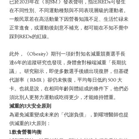
已於2023年在《 BJSM 》發表聲明，指出REDs可發生
在不同性別、不同運動種類與不同表現層級的運動者。
一般民眾若在高活動量下因營養知識不足、生活忙碌未
正常進食，或運動後刻意不補充，都可能在不知不覺中
踩到REDs的紅線。
此外，《Obesity》期刊一項針對知名減重競賽選手長
達6年的追蹤研究也發現，身體會對極端減重「長期抗
議」。研究顯示，即使多數選手後續出現復胖，但基礎
代謝率（ RMR ）卻仍未恢復，平均每日低約 500 大
卡。也就是說，在相同年齡與體組成的條件下，他們必
須比別人更努力運動或吃得更少，才能維持體重。
減重的3
大安全原則
為避免減重變成未來的「代謝負債」，劉曜增醫師也提
供減重的3大原則：
1.
飲食營養均衡