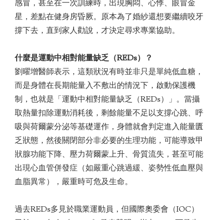
感冒，甚至在一次訓練時，出現胸悶、心悸、眼冒金
星，差點在健身房昏厥。原本為了婚紗還想要繼續咬牙
撐下去，直到家人勸說，才決定尋求專業協助。
什麼是運動中相對能量缺乏（REDs
）？
劉曜增醫師表示，這類狀況有時並非只是單純低血糖，
而是身體在長期能量入不敷出的情況下，啟動保護機
制，也就是「運動中相對能量缺乏（REDs）」。當攝
取熱量扣除運動消耗後，剩餘能量不足以支撐心跳、呼
吸與荷爾蒙分泌等基礎運作，身體就會判定進入能量匱
乏狀態，然後關閉部分非必要的生理功能，可能導致甲
狀腺功能下降、壓力荷爾蒙上升、骨質流失，甚至可能
出現心血管併發症（如嚴重心跳過緩、姿勢性低血壓與
血脂異常），嚴重時可危及生命。
過去REDs多見於職業運動員，但國際奧委會（IOC）