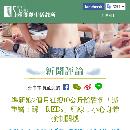
MENU
分享本頁至您的
準新娘2個月狂瘦10公斤險昏倒！減
重醫：踩「REDs」紅線，小心身體
強制關機