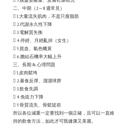
 5.脫髮變嚴重、皮膚乾燥暗沉
二、中期（2～8 週常見）
 1.大量流失肌肉，不是只瘦脂肪
 2.代謝永久性下降
 3.電解質失衡
 4.停經、月經亂掉（女生）
 5.貧血、氣色蠟黃
 6.膽結石機率大幅上升
三、長期 & 心理問題
 1.皮肉鬆垮
 2.暴食反彈、溜溜球胖
 3.飲食失調
 4.免疫力下降
 5.骨質流失、骨鬆提前
所以各位減重一定要找到一個正確，且可以一直維
持的飲食方法，如此才可既健康又美麗。